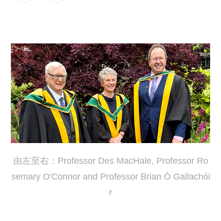
由左至右：Professor Des MacHale, Professor Ro
semary O'Connor and Professor Brian Ó Gallachói
r